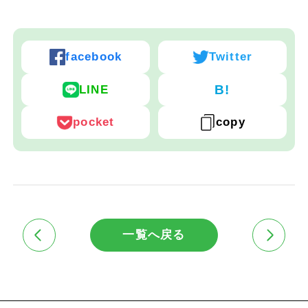
facebook
Twitter
B!
LINE
pocket
copy
一覧へ戻る